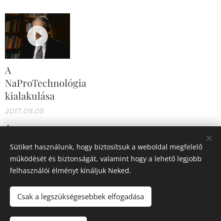
A
NaProTechnológia
kialakulása
2017.09.05
A
NaProTechnológia
Sütiket használunk, hogy biztosítsuk a weboldal megfelelő
kialakulása, a
működését és biztonságát, valamint hogy a lehető legjobb
nőgyógyászat
felhasználói élményt kínáljuk Neked.
fejlődése a
Újabb bejegyzés
szexuális
Csak a legszükségesebbek elfogadása
forradalom óta
(magyar
Termékeny vagy! | Minden jog fenntartva. © 2019-2025