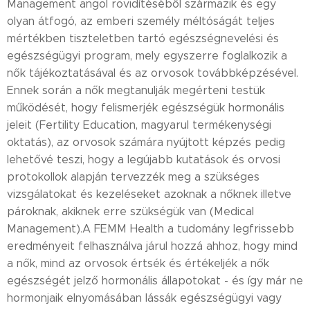
Management angol rövidítéséből származik és egy
olyan átfogó, az emberi személy méltóságát teljes
mértékben tiszteletben tartó egészségnevelési és
egészségügyi program, mely egyszerre foglalkozik a
nők tájékoztatásával és az orvosok továbbképzésével.
Ennek során a nők megtanulják megérteni testük
működését, hogy felismerjék egészségük hormonális
jeleit (Fertility Education, magyarul termékenységi
oktatás), az orvosok számára nyújtott képzés pedig
lehetővé teszi, hogy a legújabb kutatások és orvosi
protokollok alapján tervezzék meg a szükséges
vizsgálatokat és kezeléseket azoknak a nőknek illetve
pároknak, akiknek erre szükségük van (Medical
Management).A FEMM Health a tudomány legfrissebb
eredményeit felhasználva járul hozzá ahhoz, hogy mind
a nők, mind az orvosok értsék és értékeljék a nők
egészségét jelző hormonális állapotokat - és így már ne
hormonjaik elnyomásában lássák egészségügyi vagy