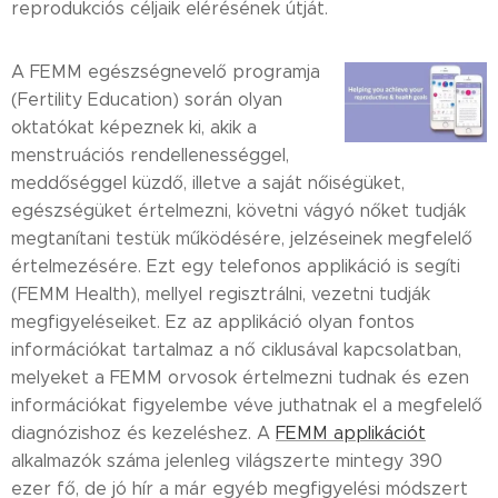
reprodukciós céljaik elérésének útját.
A FEMM egészségnevelő programja
(Fertility Education) során olyan
oktatókat képeznek ki, akik a
menstruációs rendellenességgel,
meddőséggel küzdő, illetve a saját nőiségüket,
egészségüket értelmezni, követni vágyó nőket tudják
megtanítani testük működésére, jelzéseinek megfelelő
értelmezésére. Ezt egy telefonos applikáció is segíti
(FEMM Health), mellyel regisztrálni, vezetni tudják
megfigyeléseiket. Ez az applikáció olyan fontos
információkat tartalmaz a nő ciklusával kapcsolatban,
melyeket a FEMM orvosok értelmezni tudnak és ezen
információkat figyelembe véve juthatnak el a megfelelő
diagnózishoz és kezeléshez. A
FEMM applikációt
alkalmazók száma jelenleg világszerte mintegy 390
ezer fő, de jó hír a már egyéb megfigyelési módszert