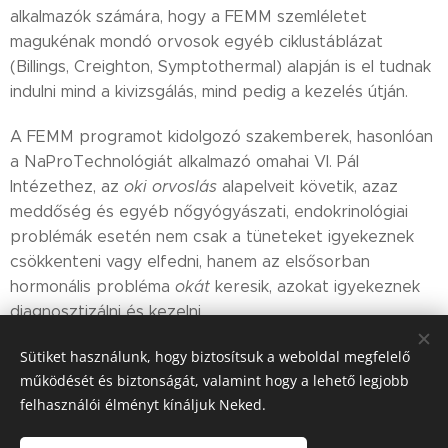
alkalmazók számára, hogy a FEMM szemléletet
magukénak mondó orvosok egyéb ciklustáblázat
(Billings, Creighton, Symptothermal) alapján is el tudnak
indulni mind a kivizsgálás, mind pedig a kezelés útján.
A FEMM programot kidolgozó szakemberek, hasonlóan
a NaProTechnológiát alkalmazó omahai VI. Pál
Intézethez, az
oki orvoslás
alapelveit követik, azaz
meddőség és egyéb nőgyógyászati, endokrinológiai
problémák esetén nem csak a tüneteket igyekeznek
csökkenteni vagy elfedni, hanem az elsősorban
hormonális probléma
okát
keresik, azokat igyekeznek
diagnosztizálni és kezelni.
FEMMHealth oktatóképzés
Sütiket használunk, hogy biztosítsuk a weboldal megfelelő
negyedévente elérhető
,
működését és biztonságát, valamint hogy a lehető legjobb
akinek azonban az applikáció használatával
felhasználói élményt kínáljuk Neked.
kapcsolatosan vannak kérdései, azokat
itt felteheti.